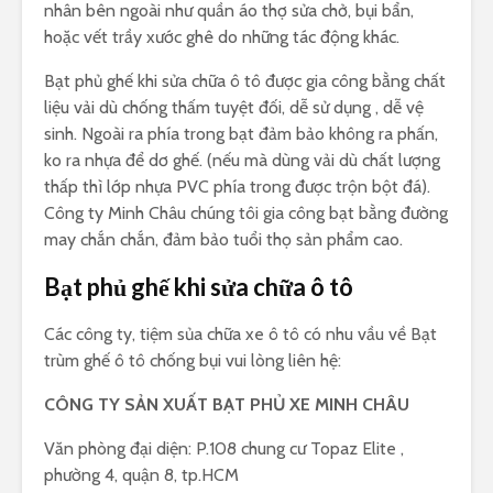
nhân bên ngoài như quần áo thợ sửa chở, bụi bẩn,
hoặc vết trầy xước ghê do những tác động khác.
Bạt phủ ghế khi sửa chữa ô tô được gia công bằng chất
liệu vải dù chống thấm tuyệt đối, dễ sử dụng , dễ vệ
sinh. Ngoài ra phía trong bạt đảm bảo không ra phấn,
ko ra nhựa để dơ ghế. (nếu mà dùng vải dù chất lượng
thấp thì lớp nhựa PVC phía trong được trộn bột đá).
Công ty Minh Châu chúng tôi gia công bạt bằng đường
may chắn chắn, đảm bảo tuổi thọ sản phẩm cao.
Bạt phủ ghế khi sửa chữa ô tô
Các công ty, tiệm sủa chữa xe ô tô có nhu vầu về Bạt
trùm ghế ô tô chống bụi vui lòng liên hệ:
CÔNG TY SẢN XUẤT BẠT PHỦ XE MINH CHÂU
Văn phòng đại diện: P.108 chung cư Topaz Elite ,
phường 4, quận 8, tp.HCM