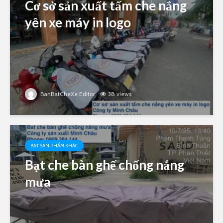
Cơ sở sản xuất tấm che nắng
yên xe máy in logo
BanBatCheXe Editor
38 views
BẠT SẢN PHẨM KHÁC
Bạt che bàn ghế chống nắng
mưa