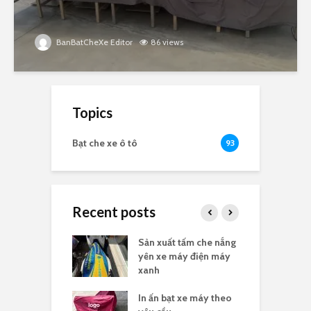
BanBatCheXe Editor
86 views
Topics
Bạt che xe ô tô
93
Recent posts
e nắng yên xe
Sản xuất tấm che nắng
B
n logo
yên xe máy điện máy
t
xanh
he nắng yên xe
In ấn bạt xe máy theo
G