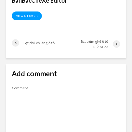
BanBatCheXe Editor
VIEW ALL POSTS
Bạt trùm ghế ô tô
Bạt phủ vô lăng ô tô
chống bụi
Add comment
Comment