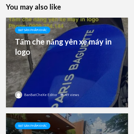
You may also like
BẠT SẢN PHẨM KHÁC
Tấm che nắng yên xe máy in
logo
BanBatCheXe Editor
49 views
BẠT SẢN PHẨM KHÁC