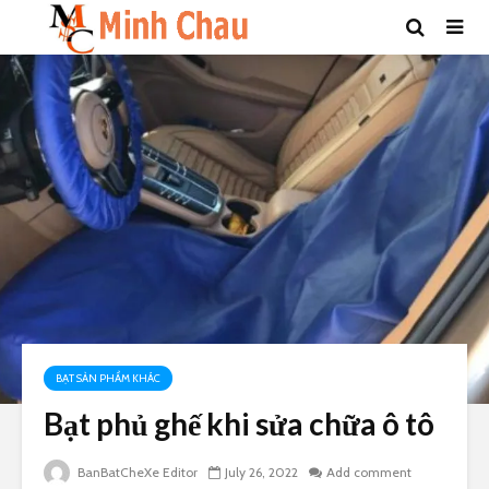
BẠT SẢN PHẨM KHÁC
Bạt phủ ghế khi sửa chữa ô tô
BanBatCheXe Editor
July 26, 2022
Add comment