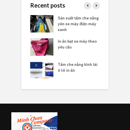
Recent posts
e nắng yên xe
Sản xuất tấm che nắng
B
n logo
yên xe máy điện máy
t
xanh
he nắng yên xe
In ấn bạt xe máy theo
G
n logo
yêu cầu
x
ùm ô tô chống
Tấm che nắng kính lái
S
ô tô in ấn
h