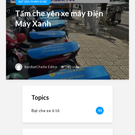
BẠT SẢN PHẨM KHÁC
Tấm che yên xe máy Điện
Máy Xanh
BanBatCheXe Editor
140 views
Topics
Bạt che xe ô tô
93