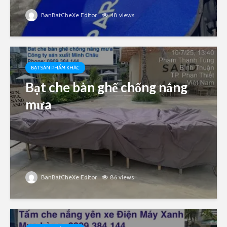
BanBatCheXe Editor
48 views
BẠT SẢN PHẨM KHÁC
Bạt che bàn ghế chống nắng
mưa
BanBatCheXe Editor
86 views