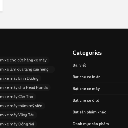
Categories
ùm xe cho cửa hàng xe máy
Bài viết
ùm xe làm quà tặng của hàng
y
Bạt che xe in ấn
ùm xe máy Bình Dương
ùm xe máy cho Head Honda
Bạt che xe máy
ùm xe máy Cần Thơ
Bạt che xe ô tô
ùm xe máy thẩm mỹ viện
Bạt sản phẩm khác
ùm xe máy Vũng Tàu
Danh mục sản phẩm
ùm xe máy Đồng Nai