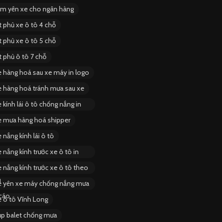
ùm yên xe cho ngân hàng
t phủ xe ô tô 4 chỗ
t phủ xe ô tô 5 chỗ
t phủ ô tô 7 chỗ
e hàng hoá sau xe máy in logo
e hàng hoá tránh mưa sau xe
 kính lái ô tô chống nắng in
e mưa hàng hoá shipper
 nắng kính lái ô tô
 nắng kính trước xe ô tô in
 nắng kính trước xe ô tô theo
u
e yên xe máy chống nắng mưa
cáo
e ô tô Vĩnh Long
ụp balet chống mưa