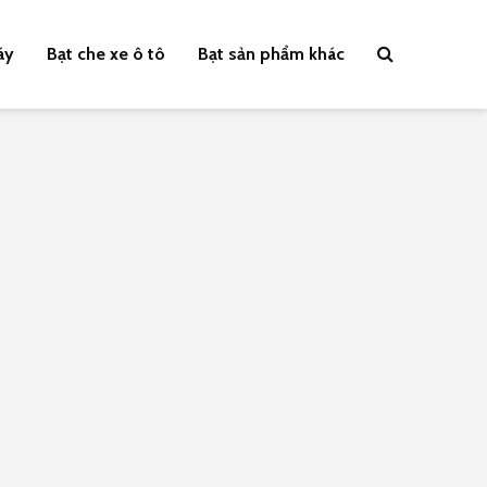
áy
Bạt che xe ô tô
Bạt sản phẩm khác