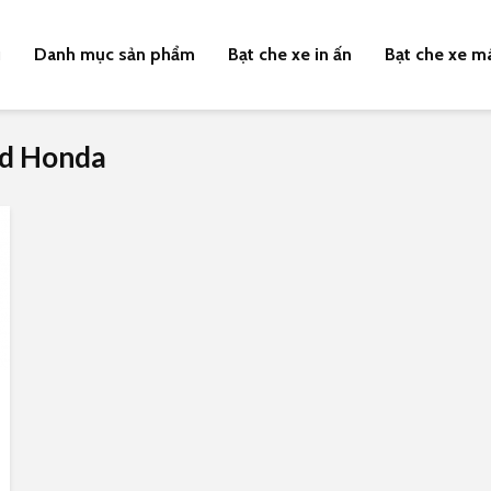
u
Danh mục sản phẩm
Bạt che xe in ấn
Bạt che xe m
ad Honda