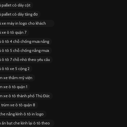
 pallet có dây cột
 pallet có dây tăng đơ
ủ xe máy in logo cho khách
 xe ô tô quận 7
ủ ô tô 4 chỗ chống mưa nắng
ủ ô tô 5 chỗ chống nắng mưa
ủ ô tô 7 chỗ nhỏ theo yêu cầu
 ô tô xe 5 cộng 2
ùm xe thẩm mỹ viện
m xe ô tô quận 1
ùm xe ô tô thành phố Thủ Đức
 trùm xe ô tô quận 8
he nắng kính ô tô in logo
 ấn bạt che kính lại ô tô theo