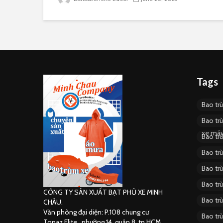
Tags
Bao tr
Bao tr
xe má
Bao tr
Bao tr
Bao tr
Bao tr
CÔNG TY SẢN XUẤT BẠT PHỦ XE MINH
Bao tr
CHÂU.
Văn phòng đại diện: P.108 chung cư
Bao tr
Topaz Elite , phường 14, quận 8, tp.HCM