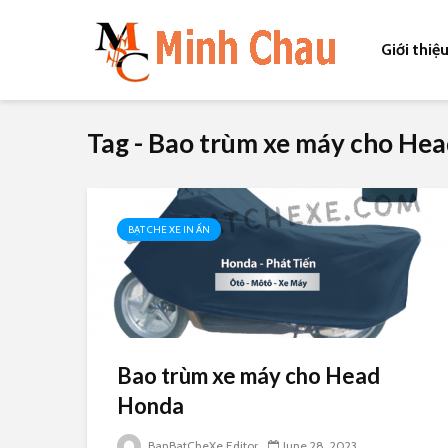
Giới thiệ
Tag - Bao trùm xe máy cho He
BẠT CHE XE IN ẤN
Bao trùm xe máy cho Head
Honda
BanBatCheXe Editor
June 28, 2023