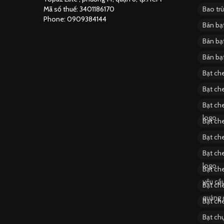
Mã số thuế: 3401186170
Bao tr
Phone: 0909384144
Bán bạ
Bán bạ
Bán bạ
Bạt ch
Bạt ch
Bạt che
logo
Bạt ch
Bạt che
Bạt che
logo
Bạt che
yêu cầ
Bạt ch
quảng 
Bạt ch
Bạt ch