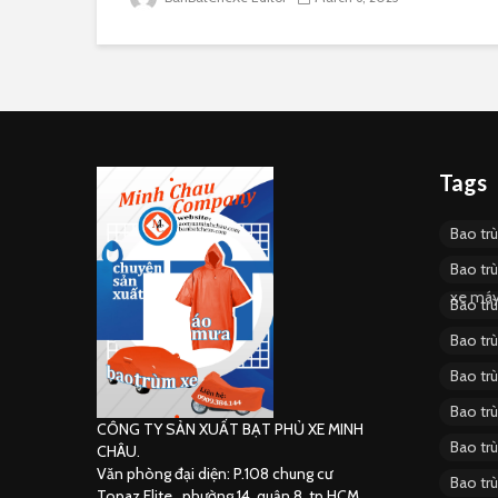
Tags
Bao tr
Bao tr
xe má
Bao tr
Bao tr
Bao tr
Bao tr
CÔNG TY SẢN XUẤT BẠT PHỦ XE MINH
Bao tr
CHÂU.
Văn phòng đại diện: P.108 chung cư
Bao tr
Topaz Elite , phường 14, quận 8, tp.HCM