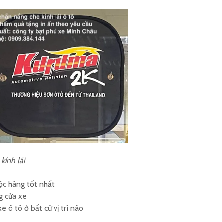
Gia công bạt trùm ghế
Tấm che
xe ô tô theo yêu cầu
máy in 
Sản xuất bao trùm
Cơ sở sả
hàng hoá sau xe máy
nắng yên
logo
ính lái
ộc hàng tốt nhất
g cửa xe
e ô tô ở bất cứ vị trí nào