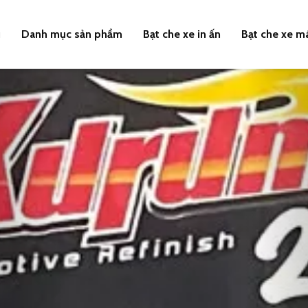
u
Danh mục sản phẩm
Bạt che xe in ấn
Bạt che xe m