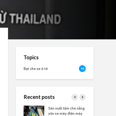
Topics
Bạt che xe ô tô
93
Recent posts
nắng yên xe
Sản xuất tấm che nắng
Bạt
logo
yên xe máy điện máy
the