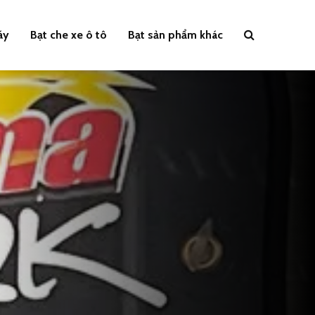
áy
Bạt che xe ô tô
Bạt sản phẩm khác