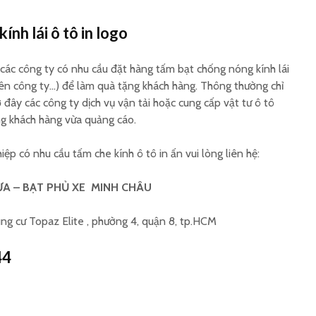
nh lái ô tô in logo
các công ty có nhu cầu đặt hàng tấm bạt chống nóng kính lái
, tên công ty…) để làm quà tặng khách hàng. Thông thường chỉ
ờ đây các công ty dịch vụ vận tải hoặc cung cấp vật tư ô tô
g khách hàng vừa quảng cáo.
p có nhu cầu tấm che kính ô tô in ấn vui lòng liên hệ:
A – BẠT PHỦ XE MINH CHÂU
ung cư Topaz Elite , phường 4, quận 8, tp.HCM
44