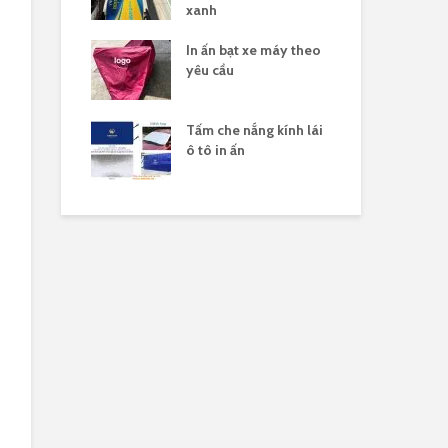
xanh
 nắng yên xe
In ấn bạt xe máy theo
Gia
logo
yêu cầu
xe 
n xuất tấm che
Tấm che nắng kính lái
Sản
 xe máy in
ô tô in ấn
hàn