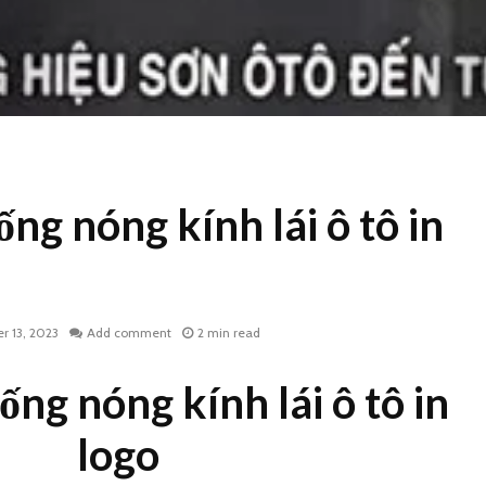
ng nóng kính lái ô tô in
r 13, 2023
Add comment
2 min read
ng nóng kính lái ô tô in
logo
Bạt trùm xe máy in ấn
Bạt che 
theo yêu cầu
máy in 