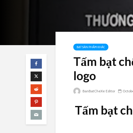
BẠT SẢN PHẨM KHÁC
Tấm bạt chố
logo
BanBatCheXe Editor
Octobe
Tấm bạt chố