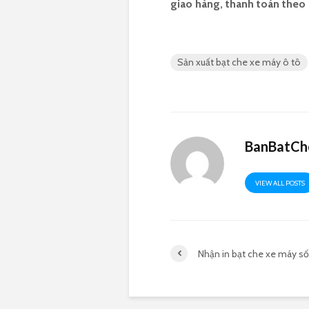
giao hàng, thanh toán theo
Sản xuất bạt che xe máy ô tô
BanBatCh
VIEW ALL POSTS
Nhận in bạt che xe máy số 