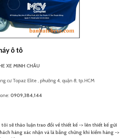
Gia công bạt trùm ghế
Tấm che
xe ô tô theo yêu cầu
máy in 
Sản xuất bao trùm
Cơ sở sả
hàng hoá sau xe máy
nắng yên
máy ô tô
logo
HE XE MINH CHÂU
ung cư Topaz Elite , phường 4, quận 8, tp.HCM
hone:
0909,384,144
i sẽ thảo luận trao đổi về thiết kế -> lên thiết kế gửi
hách hàng xác nhận và là bằng chứng khi kiểm hàng ->