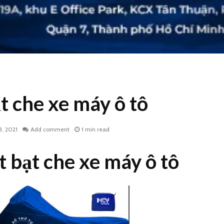
t che xe máy ô tô
3, 2021
Add comment
1 min read
t bạt che xe máy ô tô
Bạt trùm xe máy in ấn
Bạt che 
theo yêu cầu
máy in 