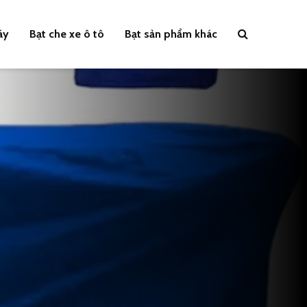
áy
Bạt che xe ô tô
Bạt sản phẩm khác