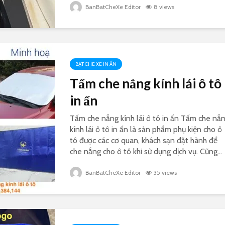
BanBatCheXe Editor
8 views
BẠT CHE XE IN ẤN
Tấm che nắng kính lái ô tô
in ấn
Tấm che nắng kính lái ô tô in ấn Tấm che nắ
kính lái ô tô in ấn là sản phẩm phụ kiện cho ô
tô được các cơ quan, khách sạn đặt hành để
che nắng cho ô tô khi sử dụng dịch vụ. Cũng...
BanBatCheXe Editor
35 views