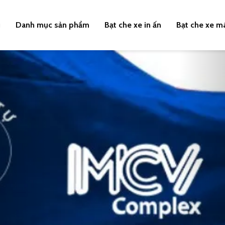
u
Danh mục sản phẩm
Bạt che xe in ấn
Bạt che xe m