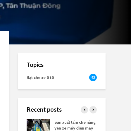
Topics
Bạt che xe ô tô
93
Recent posts
nắng yên xe
Sản xuất tấm che nắng
Bạt
logo
yên xe máy điện máy
the