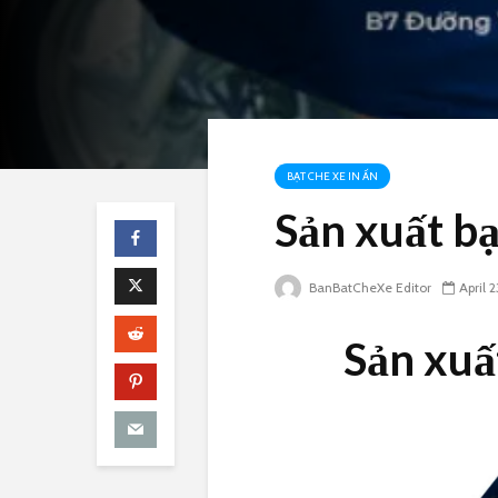
BẠT CHE XE IN ẤN
Sản xuất bạ
BanBatCheXe Editor
April 2
Sản xuấ