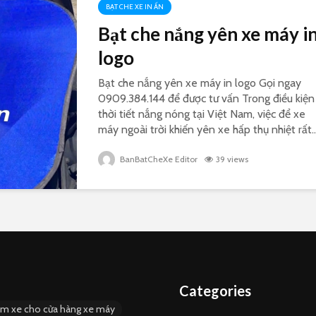
BẠT CHE XE IN ẤN
Bạt che nắng yên xe máy i
logo
Bạt che nắng yên xe máy in logo Gọi ngay
0909.384.144 để được tư vấn Trong điều kiện
thời tiết nắng nóng tại Việt Nam, việc để xe
máy ngoài trời khiến yên xe hấp thụ nhiệt rất..
BanBatCheXe Editor
39 views
Categories
ùm xe cho cửa hàng xe máy