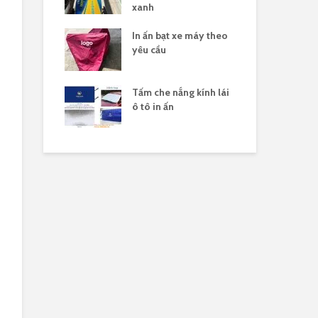
xanh
 nắng yên xe
In ấn bạt xe máy theo
Gia
logo
yêu cầu
xe 
n xuất tấm che
Tấm che nắng kính lái
Sản
 xe máy in
ô tô in ấn
hàn