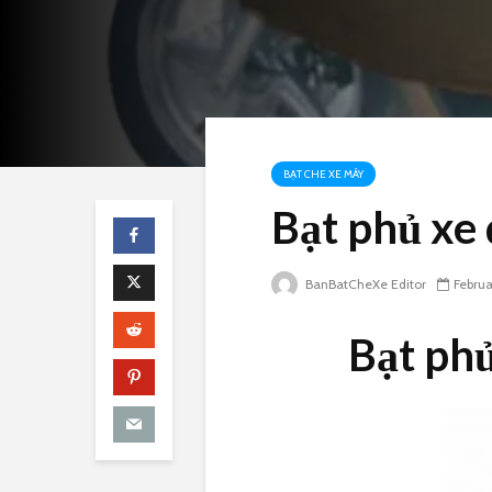
BẠT CHE XE MÁY
Bạt phủ xe 
BanBatCheXe Editor
Februa
Bạt phủ