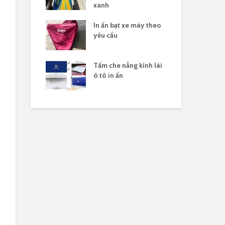
xanh
 nắng yên xe
In ấn bạt xe máy theo
Gia
logo
yêu cầu
xe 
n xuất tấm che
Tấm che nắng kính lái
Sản
 xe máy in
ô tô in ấn
hàn