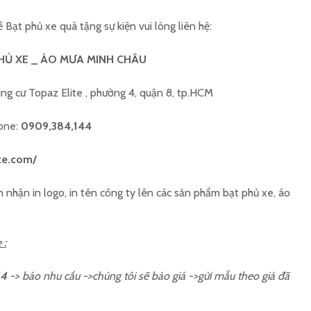
Bạt phủ xe quà tặng sự kiện vui lòng liên hệ:
HỦ XE _ ÁO MƯA MINH CHÂU
ung cư Topaz Elite , phường 4, quận 8, tp.HCM
hone:
0909,384,144
xe.com/
n nhận in logo, in tên công ty lên các sản phẩm bạt phủ xe, áo
 :
44
-> báo nhu cầu ->chúng tôi sẽ báo giá ->gửi mẫu theo giá đã