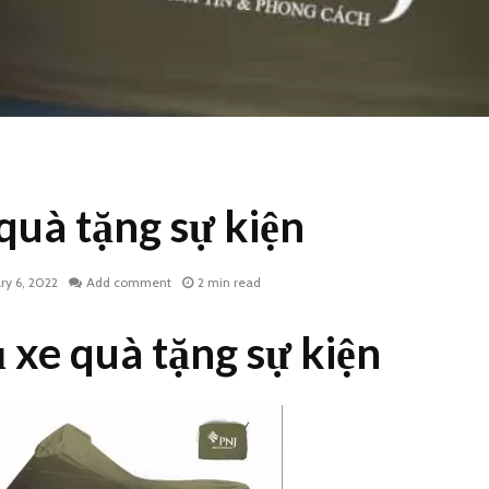
quà tặng sự kiện
ry 6, 2022
Add comment
2 min read
 xe quà tặng sự kiện
Bạt trùm xe máy in ấn
Bạt che 
theo yêu cầu
máy in 