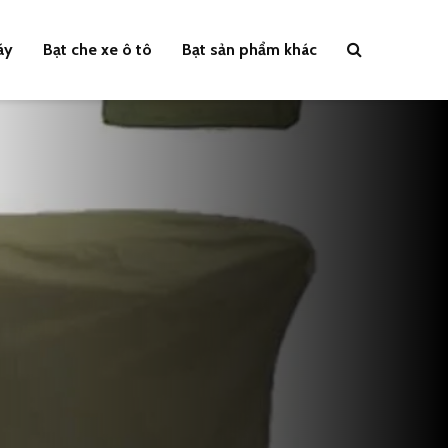
áy
Bạt che xe ô tô
Bạt sản phẩm khác