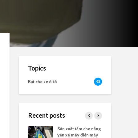
Topics
Bạt che xe ô tô
93
Recent posts
nắng yên xe
Sản xuất tấm che nắng
Bạt
logo
yên xe máy điện máy
the