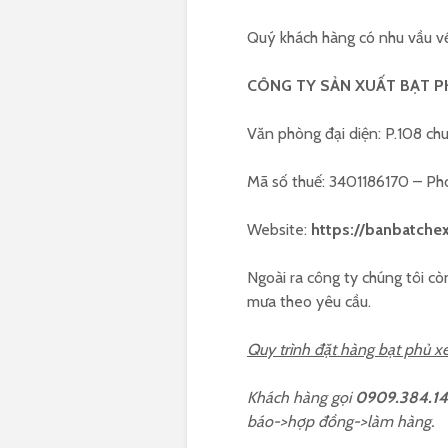
Quý khách hàng có nhu vầu về 
CÔNG TY SẢN XUẤT BẠT P
Văn phòng đại diện: P.108 ch
Mã số thuế: 3401186170 – P
Website:
https://banbatche
Ngoài ra công ty chúng tôi cò
mưa theo yêu cầu.
Quy trình đặt hàng bạt phủ xe
Khách hàng gọi
0909.384.1
báo->hợp đồng->làm hàng.