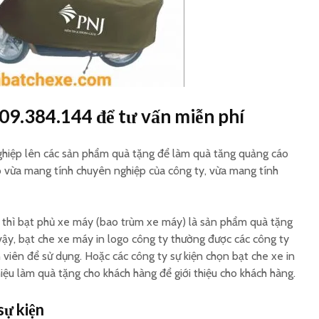
Gia công bạt trùm ghế
Tấm che
xe ô tô theo yêu cầu
máy in 
Sản xuất bao trùm
Cơ sở sả
hàng hoá sau xe máy
nắng yên
909.384.144 để tư vấn miễn phí
logo
 nghiệp lên các sản phẩm quà tặng để làm quà tăng quảng cáo
ó vừa mang tính chuyên nghiệp của công ty, vừa mang tính
 thì bạt phủ xe máy (bao trùm xe máy) là sản phẩm quà tặng
 vậy, bạt che xe máy in logo công ty thường được các công ty
viên để sử dụng. Hoặc các công ty sự kiện chọn bạt che xe in
hiệu làm quà tặng cho khách hàng để giới thiệu cho khách hàng.
sự kiện