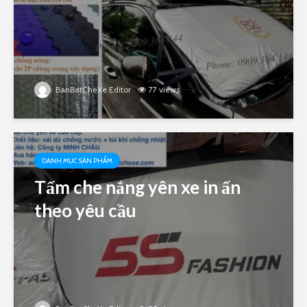
BanBatCheXe Editor
77 views
DANH MỤC SẢN PHẨM
Tấm che nắng yên xe in ấn
theo yêu cầu