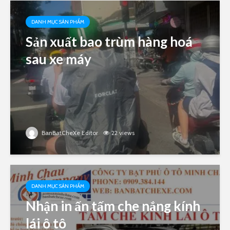
DANH MỤC SẢN PHẨM
Sản xuất bao trùm hàng hoá
sau xe máy
BanBatCheXe Editor
22 views
DANH MỤC SẢN PHẨM
Nhận in ấn tấm che nắng kính
lái ô tô