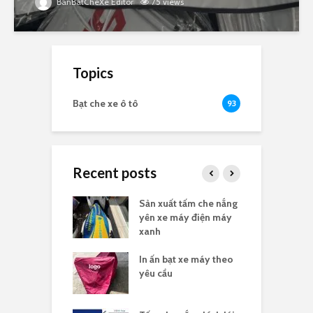
BanBatCheXe Editor
75 views
Topics
Bạt che xe ô tô
93
Recent posts
e nắng yên xe
Sản xuất tấm che nắng
B
n logo
yên xe máy điện máy
t
xanh
he nắng yên xe
In ấn bạt xe máy theo
G
n logo
yêu cầu
x