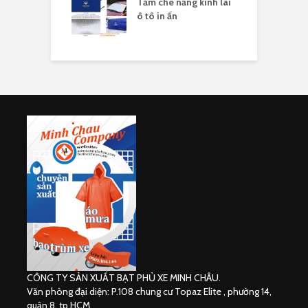
sản xuất tấm che
Tấm che nắng kính lái
S
ên xe máy in
ô tô in ấn
h
CÔNG TY SẢN XUẤT BẠT PHỦ XE MINH CHÂU.
Văn phòng đại diện: P.108 chung cư Topaz Elite , phường 14,
quận 8, tp.HCM