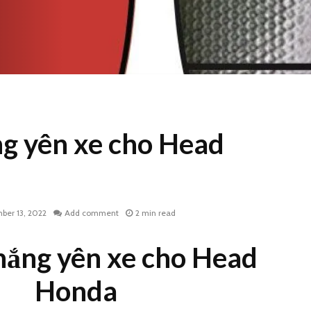
ng yên xe cho Head
ber 13, 2022
Add comment
2 min read
nắng yên xe cho Head
Honda
Bạt trùm xe máy in ấn
Bạt che 
theo yêu cầu
máy in 