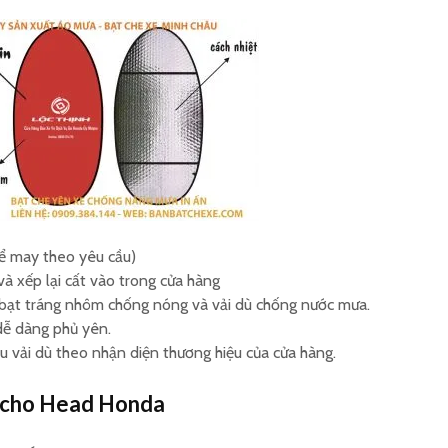
Gia công bạt trùm ghế
Tấm che
xe ô tô theo yêu cầu
máy in 
Sản xuất bao trùm
Cơ sở sả
hàng hoá sau xe máy
nắng yên
logo
ể may theo yêu cầu)
và xếp lại cất vào trong cửa hàng
bạt tráng nhôm chống nóng và vải dù chống nước mưa.
 dễ dàng phủ yên.
u vải dù theo nhận diện thương hiệu của cửa hàng.
e cho Head Honda