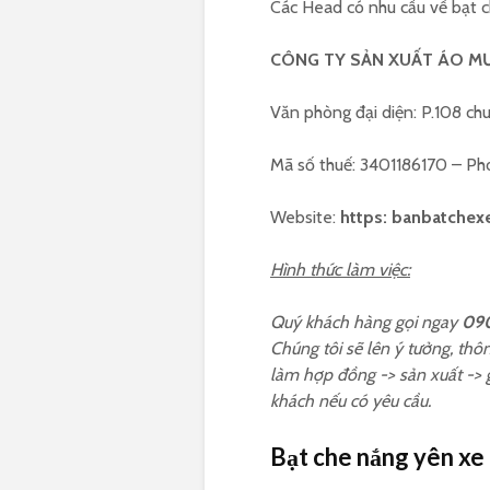
Các Head có nhu cầu về bạt c
CÔNG TY SẢN XUẤT ÁO MƯ
Văn phòng đại diện: P.108 chu
Mã số thuế: 3401186170 – P
Website:
https: banbatchex
Hình thức làm việc:
Quý khách hàng gọi ngay
090
Chúng tôi sẽ lên ý tưởng, thô
làm hợp đồng -> sản xuất -> g
khách nếu có yêu cầu.
Bạt che nắng yên x