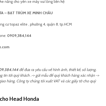
he nắng cho yên xe máy vui lòng liên hệ:
A – BẠT TRÙM XE MINH CHÂU
ng cư topaz elite , phường 4, quận 8, tp.HCM
hone:
0909,384,144
e.com
9.384.144
để đưa ra yêu cầu về hình ảnh, thiết kế, số lượng.
ng tin tới quý khách .-> gửi mẫu để quý khách hàng xác nhận ->
iao hàng. Công ty chúng tôi xuất VAT và các giấy tờ cho quý
e cho Head Honda