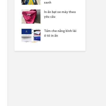
xanh
 nắng yên xe
In ấn bạt xe máy theo
Gia
logo
yêu cầu
xe 
n xuất tấm che
Tấm che nắng kính lái
Sản
 xe máy in
ô tô in ấn
hàn