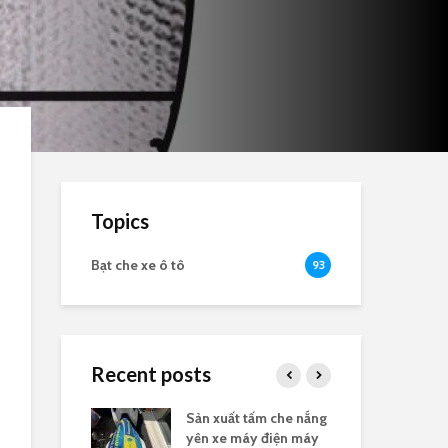
Topics
Bạt che xe ô tô
93
Recent posts
nắng yên xe
Sản xuất tấm che nắng
Bạt
logo
yên xe máy điện máy
the