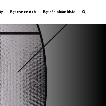
áy
Bạt che xe ô tô
Bạt sản phẩm khác