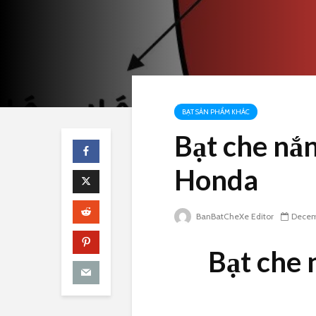
BẠT SẢN PHẨM KHÁC
Bạt che nắ
Honda
BanBatCheXe Editor
Decem
Bạt che 