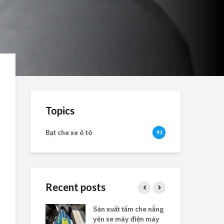
Topics
Bạt che xe ô tô
93
Recent posts
nắng yên xe
Sản xuất tấm che nắng
Bạt
logo
yên xe máy điện máy
the