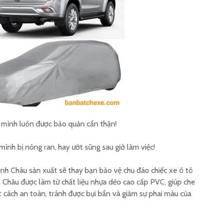
Gia công bạt trùm ghế
Tấm che
xe ô tô theo yêu cầu
máy in 
Sản xuất bao trùm
Cơ sở sả
hàng hoá sau xe máy
nắng yên
logo
mình luôn được bảo quản cẩn thận!
ình bị nóng ran, hay ướt sũng sau giờ làm việc!
nh Châu sản xuất sẽ thay bạn bảo vệ chu đáo chiếc xe ô tô
h Châu được làm từ chất liệu nhựa dẻo cao cấp PVC, giúp che
cách an toàn, tránh được bụi bẩn và giảm sự phai màu của