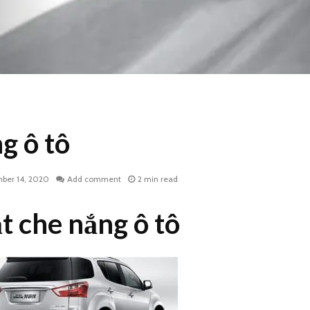
g ô tô
ber 14, 2020
Add comment
2 min read
t che nắng ô tô
Bạt trùm xe máy in ấn
Bạt che 
theo yêu cầu
máy in 