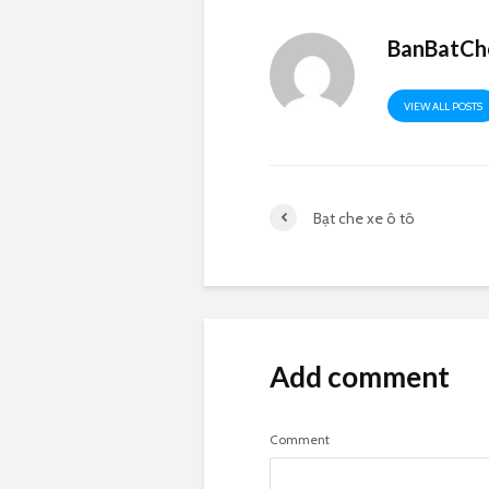
BanBatCh
VIEW ALL POSTS
Bạt che xe ô tô
Add comment
Comment