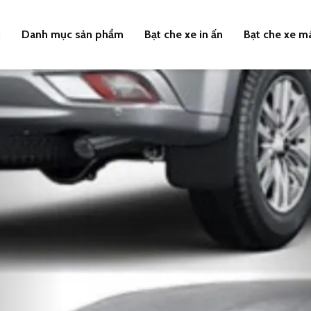
u
Danh mục sản phẩm
Bạt che xe in ấn
Bạt che xe m