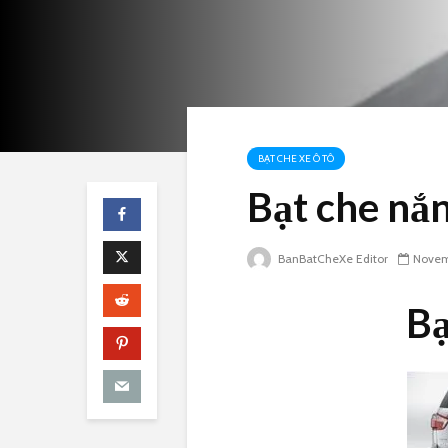
BẠT CHE XE Ô TÔ
Bạt che nắn
BanBatCheXe Editor
Novem
Bạ