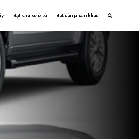
áy
Bạt che xe ô tô
Bạt sản phẩm khác