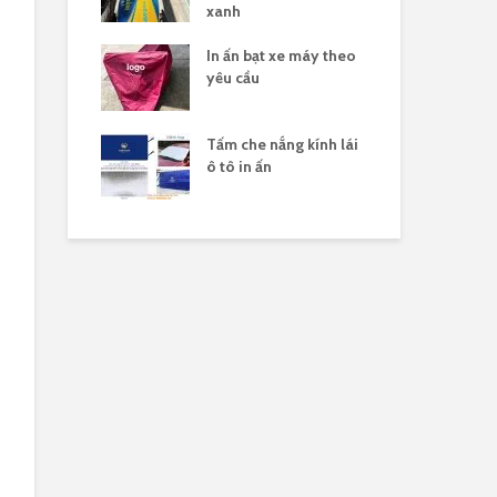
xanh
 nắng yên xe
In ấn bạt xe máy theo
Gia
logo
yêu cầu
xe 
n xuất tấm che
Tấm che nắng kính lái
Sản
 xe máy in
ô tô in ấn
hàn