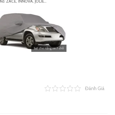
 chỗ: ZACE, INNOVA, JOLIE…
bạt che nắng xe 7 chỗ
Đánh Giá