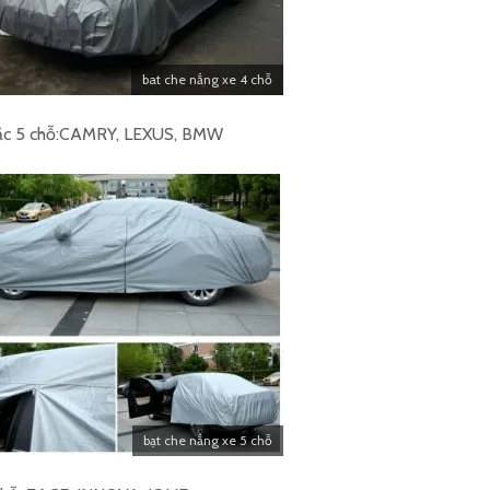
bat che nắng xe 4 chỗ
hoặc 5 chỗ:CAMRY, LEXUS, BMW
bạt che nắng xe 5 chỗ