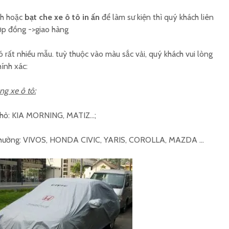
nh hoặc
bạt che xe ô tô in ấn
để làm sư kiện thì quý khách liên
hợp đồng ->giao hàng
 rất nhiều mẫu. tuỳ thuộc vào màu sắc vải, quý khách vui lòng
hính xác:
ng xe ô tô:
 nhỏ: KIA MORNING, MATIZ…;
i thường: VIVOS, HONDA CIVIC, YARIS, COROLLA, MAZDA …