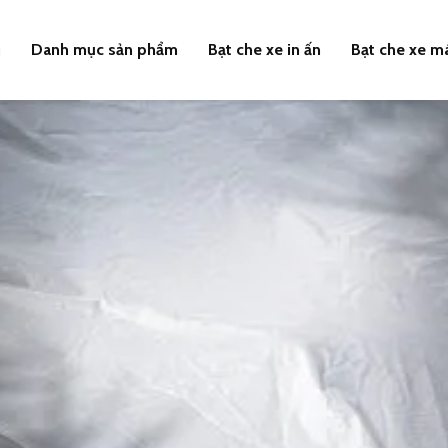
u
Danh mục sản phẩm
Bạt che xe in ấn
Bạt che xe m