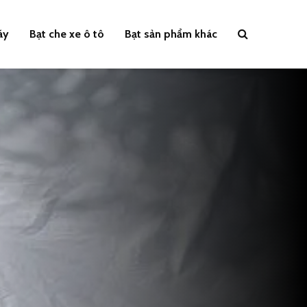
áy
Bạt che xe ô tô
Bạt sản phẩm khác