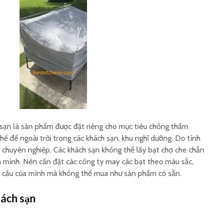
Gia công bạt trùm ghế
Tấm che
xe ô tô theo yêu cầu
máy in 
Sản xuất bao trùm
Cơ sở sả
hàng hoá sau xe máy
nắng yên
logo
 sạn là sản phẩm được đặt riêng cho mục tiêu chống thấm
ế để ngoài trời trong các khách sạn, khu nghĩ dưỡng. Do tính
 chuyên nghiệp, Các khách sạn không thể lấy bạt chợ che chắn
 mình. Nên cần đặt các công ty may các bạt theo màu sắc,
u cầu của mình mà không thể mua như sản phẩm có sẵn.
hách sạn