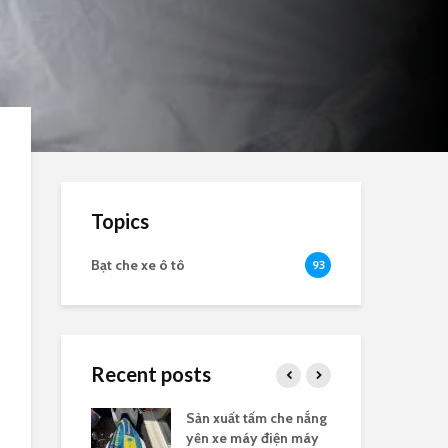
Topics
Bạt che xe ô tô
93
Recent posts
nắng yên xe
Sản xuất tấm che nắng
Bạt
logo
yên xe máy điện máy
the