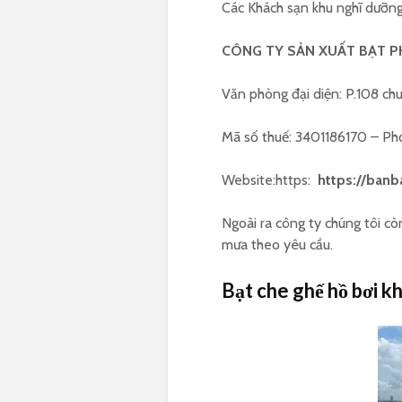
Các Khách sạn khu nghĩ dưỡng 
CÔNG TY SẢN XUẤT BẠT P
Văn phòng đại diện: P.108 ch
Mã số thuế: 3401186170 – P
Website:https:
https://ban
Ngoài ra công ty chúng tôi cò
mưa theo yêu cầu.
Bạt che ghế hồ bơi k