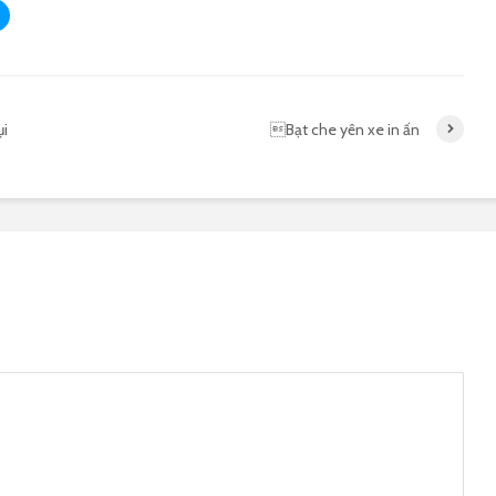
ụi
Bạt che yên xe in ấn