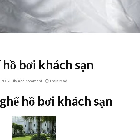
 hồ bơi khách sạn
9, 2022
Add comment
1 min read
 ghế hồ bơi khách sạn
Bạt trùm xe máy in ấn
Bạt che 
theo yêu cầu
máy in 