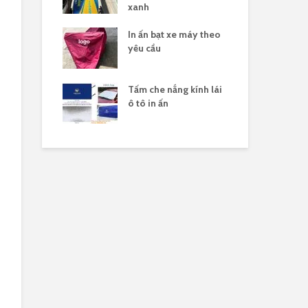
xanh
 nắng yên xe
In ấn bạt xe máy theo
Gia
logo
yêu cầu
xe 
n xuất tấm che
Tấm che nắng kính lái
Sản
 xe máy in
ô tô in ấn
hàn