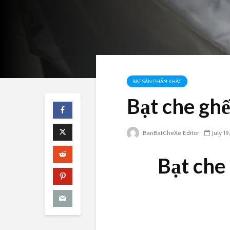
BẠT SẢN PHẨM KHÁC
Bạt che ghế
BanBatCheXe Editor
July 1
Bạt che