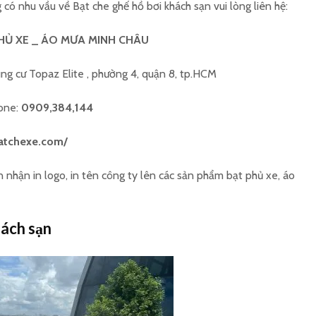
có nhu vầu về Bạt che ghế hồ bơi khách sạn vui lòng liên hệ:
HỦ XE _ ÁO MƯA MINH CHÂU
ung cư Topaz Elite , phường 4, quận 8, tp.HCM
hone:
0909,384,144
batchexe.com/
n nhận in logo, in tên công ty lên các sản phẩm bạt phủ xe, áo
hách sạn