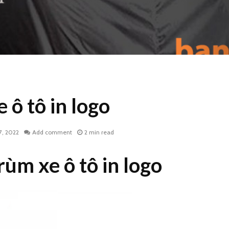
 ô tô in logo
7, 2022
Add comment
2 min read
rùm xe ô tô in logo
Bạt trùm xe máy in ấn
Bạt che 
theo yêu cầu
máy in 