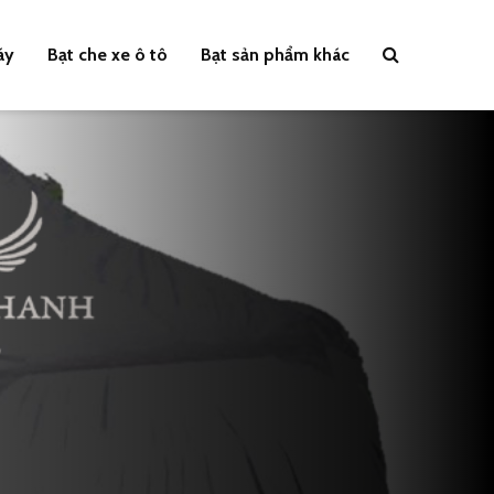
áy
Bạt che xe ô tô
Bạt sản phẩm khác