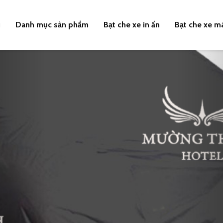
u
Danh mục sản phẩm
Bạt che xe in ấn
Bạt che xe m