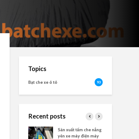
Topics
Bạt che xe ô tô
93
Recent posts
nắng yên xe
Sản xuất tấm che nắng
Bạt
logo
yên xe máy điện máy
the