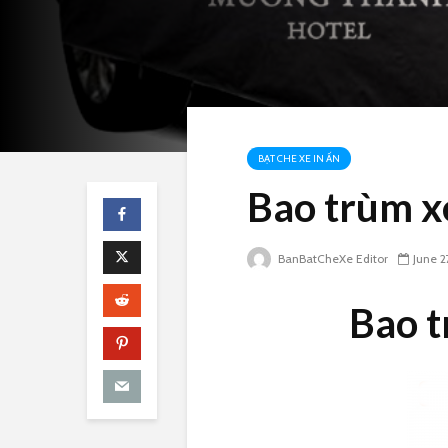
BẠT CHE XE IN ẤN
Bao trùm xe
BanBatCheXe Editor
June 2
Bao t