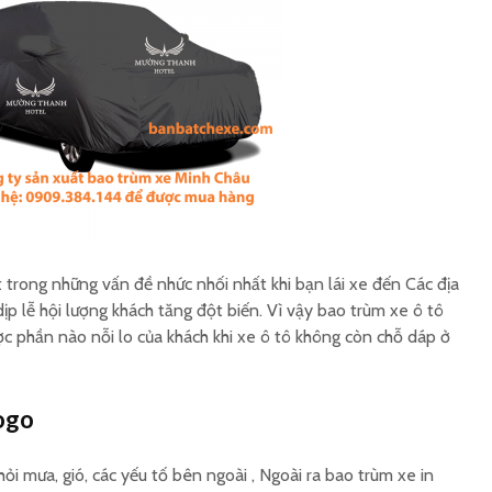
Gia công bạt trùm ghế
Tấm che
xe ô tô theo yêu cầu
máy in 
Sản xuất bao trùm
Cơ sở sả
hàng hoá sau xe máy
nắng yên
logo
t trong những vấn đề nhức nhối nhất khi bạn lái xe đến Các địa
dịp lễ hội lượng khách tăng đột biến. Vì vậy bao trùm xe ô tô
ược phần nào nỗi lo của khách khi xe ô tô không còn chỗ dáp ở
logo
ỏi mưa, gió, các yếu tố bên ngoài , Ngoài ra bao trùm xe in