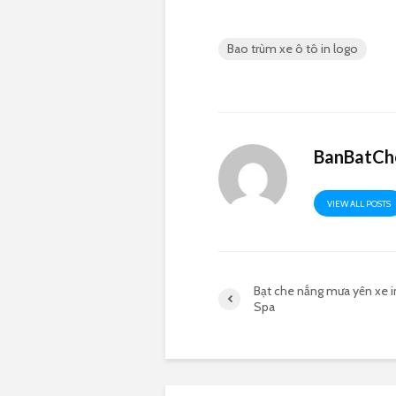
Bao trùm xe ô tô in logo
BanBatCh
VIEW ALL POSTS
Bạt che nắng mưa yên xe i
Spa