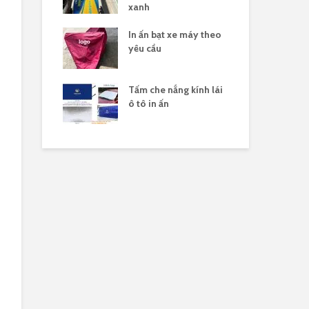
xanh
 nắng yên xe
In ấn bạt xe máy theo
Gia
logo
yêu cầu
xe 
n xuất tấm che
Tấm che nắng kính lái
Sản
 xe máy in
ô tô in ấn
hàn