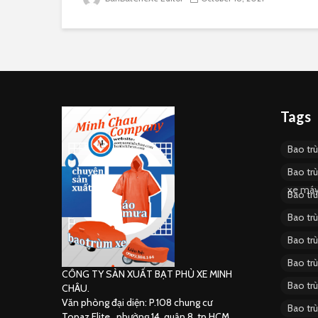
Tags
Bao tr
Bao tr
xe má
Bao tr
Bao tr
Bao tr
Bao tr
CÔNG TY SẢN XUẤT BẠT PHỦ XE MINH
Bao tr
CHÂU.
Văn phòng đại diện: P.108 chung cư
Bao tr
Topaz Elite , phường 14, quận 8, tp.HCM