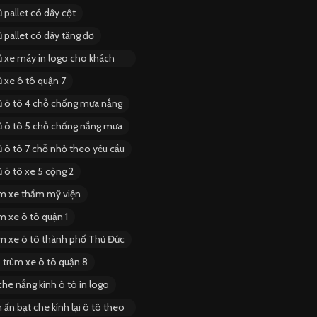
 pallet có dây cột
 pallet có dây tăng đơ
ủ xe máy in logo cho khách
 xe ô tô quận 7
ủ ô tô 4 chỗ chống mưa nắng
ủ ô tô 5 chỗ chống nắng mưa
ủ ô tô 7 chỗ nhỏ theo yêu cầu
 ô tô xe 5 cộng 2
ùm xe thẩm mỹ viện
m xe ô tô quận 1
ùm xe ô tô thành phố Thủ Đức
 trùm xe ô tô quận 8
he nắng kính ô tô in logo
 ấn bạt che kính lại ô tô theo