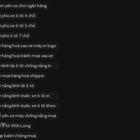
ùm yên xe cho ngân hàng
t phủ xe ô tô 4 chỗ
t phủ xe ô tô 5 chỗ
t phủ ô tô 7 chỗ
e hàng hoá sau xe máy in logo
e hàng hoá tránh mưa sau xe
 kính lái ô tô chống nắng in
e mưa hàng hoá shipper
 nắng kính lái ô tô
 nắng kính trước xe ô tô in
 nắng kính trước xe ô tô theo
u
e yên xe máy chống nắng mưa
cáo
e ô tô Vĩnh Long
ụp balet chống mưa