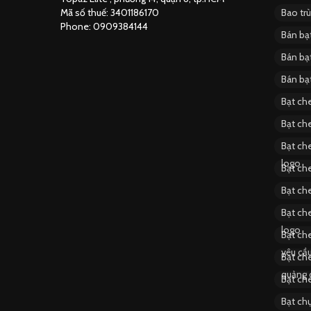
Mã số thuế: 3401186170
Bao tr
Phone: 0909384144
Bán bạ
Bán bạ
Bán bạ
Bạt ch
Bạt ch
Bạt che
logo
Bạt ch
Bạt che
Bạt che
logo
Bạt che
yêu cầ
Bạt ch
quảng 
Bạt ch
Bạt ch