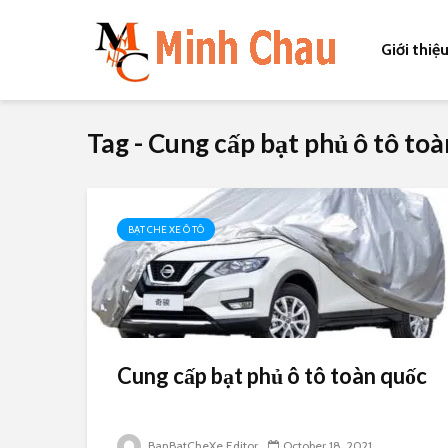
Giới thiệ
Tag - Cung cấp bạt phủ ô tô to
BẠT CHE XE Ô TÔ
Cung cấp bạt phủ ô tô toàn quốc
BanBatCheXe Editor
October 18, 2021