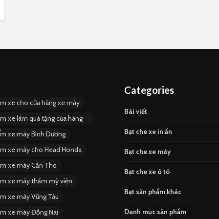
Categories
ùm xe cho cửa hàng xe máy
Bài viết
ùm xe làm quà tặng của hàng
y
Bạt che xe in ấn
ùm xe máy Bình Dương
ùm xe máy cho Head Honda
Bạt che xe máy
ùm xe máy Cần Thơ
Bạt che xe ô tô
ùm xe máy thẩm mỹ viện
Bạt sản phẩm khác
ùm xe máy Vũng Tàu
Danh mục sản phẩm
ùm xe máy Đồng Nai