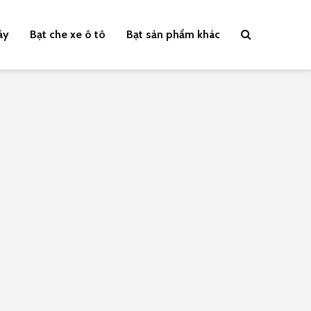
áy
Bạt che xe ô tô
Bạt sản phẩm khác