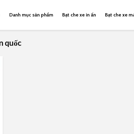
u
Danh mục sản phẩm
Bạt che xe in ấn
Bạt che xe m
àn quốc