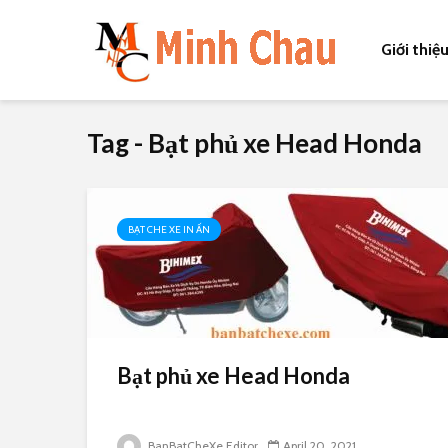
Giới thiệ
Tag - Bạt phủ xe Head Honda
BẠT CHE XE IN ẤN
Bạt phủ xe Head Honda
BanBatCheXe Editor
April 20, 2021