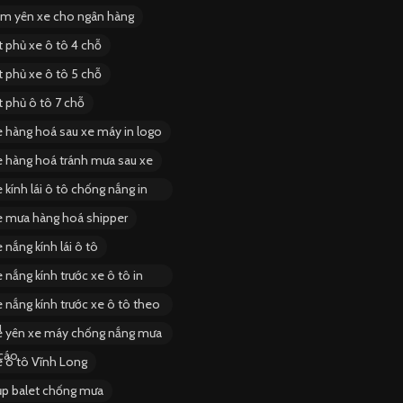
ùm yên xe cho ngân hàng
t phủ xe ô tô 4 chỗ
t phủ xe ô tô 5 chỗ
t phủ ô tô 7 chỗ
e hàng hoá sau xe máy in logo
e hàng hoá tránh mưa sau xe
 kính lái ô tô chống nắng in
e mưa hàng hoá shipper
 nắng kính lái ô tô
 nắng kính trước xe ô tô in
 nắng kính trước xe ô tô theo
u
e yên xe máy chống nắng mưa
cáo
e ô tô Vĩnh Long
ụp balet chống mưa