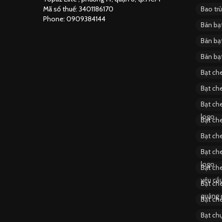
Mã số thuế: 3401186170
Bao tr
Phone: 0909384144
Bán bạ
Bán bạ
Bán bạ
Bạt ch
Bạt ch
Bạt che
logo
Bạt ch
Bạt che
Bạt che
logo
Bạt che
yêu cầ
Bạt ch
quảng 
Bạt ch
Bạt ch