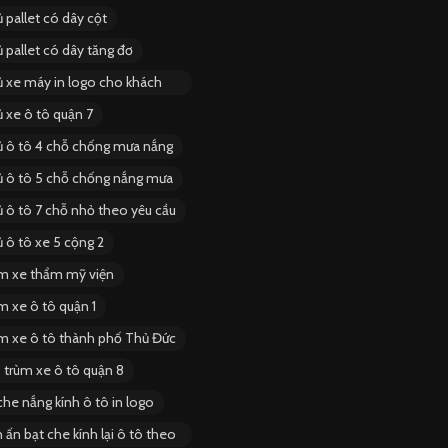
 pallet có dây cột
 pallet có dây tăng đơ
ủ xe máy in logo cho khách
 xe ô tô quận 7
ủ ô tô 4 chỗ chống mưa nắng
ủ ô tô 5 chỗ chống nắng mưa
ủ ô tô 7 chỗ nhỏ theo yêu cầu
 ô tô xe 5 cộng 2
ùm xe thẩm mỹ viện
m xe ô tô quận 1
ùm xe ô tô thành phố Thủ Đức
 trùm xe ô tô quận 8
he nắng kính ô tô in logo
 ấn bạt che kính lại ô tô theo