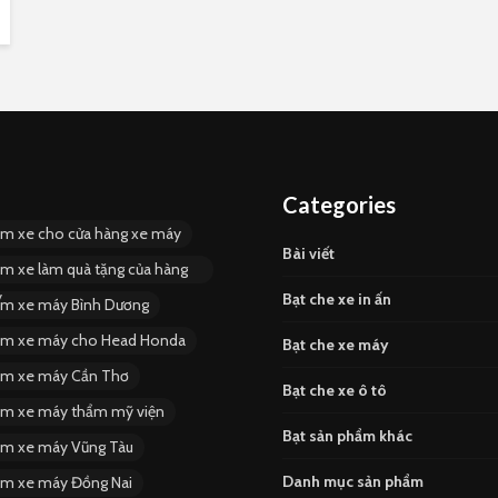
Categories
ùm xe cho cửa hàng xe máy
Bài viết
ùm xe làm quà tặng của hàng
y
Bạt che xe in ấn
ùm xe máy Bình Dương
ùm xe máy cho Head Honda
Bạt che xe máy
ùm xe máy Cần Thơ
Bạt che xe ô tô
ùm xe máy thẩm mỹ viện
Bạt sản phẩm khác
ùm xe máy Vũng Tàu
Danh mục sản phẩm
ùm xe máy Đồng Nai