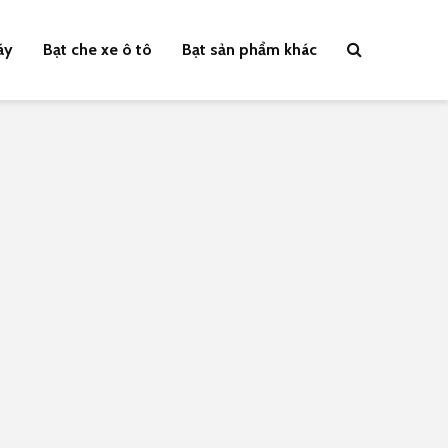
áy
Bạt che xe ô tô
Bạt sản phẩm khác