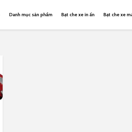
u
Danh mục sản phẩm
Bạt che xe in ấn
Bạt che xe m