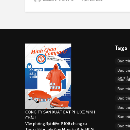
Tags
Bao tr
Bao tr
xe má
Bao tr
Bao tr
Bao tr
Bao tr
CÔNG TY SẢN XUẤT BẠT PHỦ XE MINH
Bao tr
CHÂU.
Văn phòng đại diện: P.108 chung cư
Bao tr
Topaz Elite , phường 14, quận 8, tp.HCM