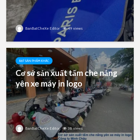
BanBatCheXe Editor
49 views
BẠT SẢN PHẨM KHÁC
Cơ sở sản xuất tấm che nắng
yên xe máy in logo
BanBatCheXe Editor
38 views