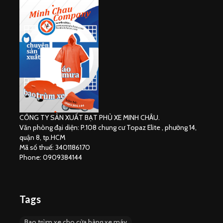
CÔNG TY SẢN XUẤT BẠT PHỦ XE MINH CHÂU.
Văn phòng đại diện: P.108 chung cư Topaz Elite , phường 14,
quận 8, tp.HCM
Mã số thuế: 3401186170
Phone: 0909384144
Tags
Bao trùm xe cho cửa hàng xe máy