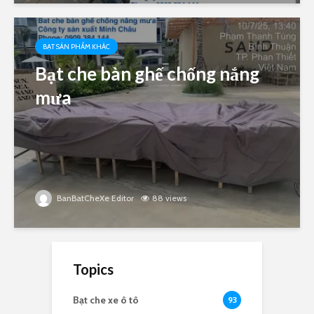
BẠT SẢN PHẨM KHÁC
Bạt che bàn ghế chống nắng
mưa
BanBatCheXe Editor
88 views
Topics
Bạt che xe ô tô
93