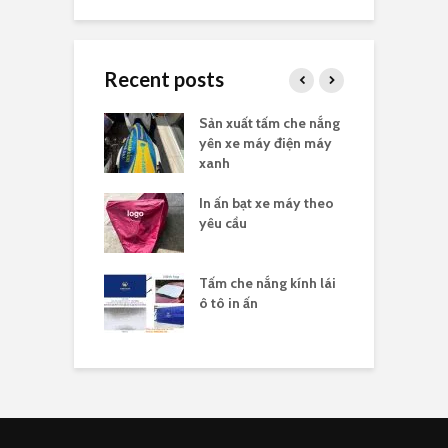
Recent posts
e nắng yên xe
Sản xuất tấm che nắng
B
n logo
yên xe máy điện máy
t
xanh
he nắng yên xe
In ấn bạt xe máy theo
G
n logo
yêu cầu
x
sản xuất tấm che
Tấm che nắng kính lái
S
ên xe máy in
ô tô in ấn
h