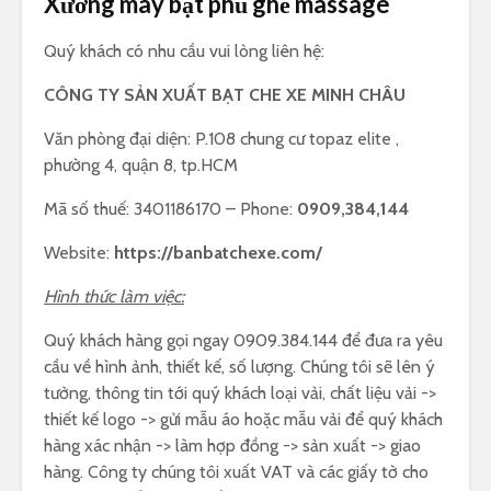
Xưởng may bạt phủ ghế massage
Quý khách có nhu cầu vui lòng liên hệ:
CÔNG TY SẢN XUẤT BẠT CHE XE MINH CHÂU
Văn phòng đại diện: P.108 chung cư topaz elite ,
phường 4, quận 8, tp.HCM
Mã số thuế: 3401186170 – Phone:
0909,384,144
Website:
https://banbatchexe.com/
Hình thức làm việc:
Quý khách hàng gọi ngay 0909.384.144 để đưa ra yêu
cầu về hình ảnh, thiết kế, số lượng. Chúng tôi sẽ lên ý
tưởng, thông tin tới quý khách loại vải, chất liệu vải ->
thiết kế logo -> gửi mẫu áo hoặc mẫu vải để quý khách
hàng xác nhận -> làm hợp đồng -> sản xuất -> giao
hàng. Công ty chúng tôi xuất VAT và các giấy tờ cho