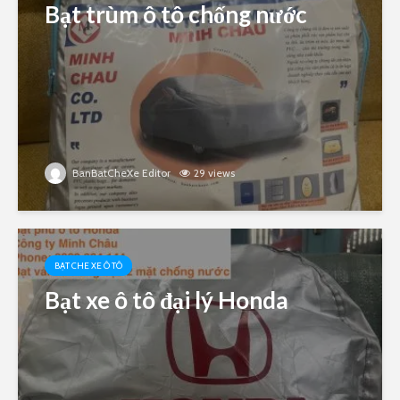
Bạt trùm ô tô chống nước
BanBatCheXe Editor
29 views
BẠT CHE XE Ô TÔ
Bạt xe ô tô đại lý Honda