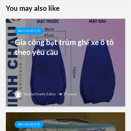
You may also like
BẠT CHE XE Ô TÔ
Gia công bạt trùm ghế xe ô tô
theo yêu cầu
BanBatCheXe Editor
27 views
BẠT CHE XE Ô TÔ