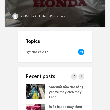
BanBatCheXe Editor
65 views
Topics
Bạt che xe ô tô
93
Recent posts
e nắng yên xe
Sản xuất tấm che nắng
B
n logo
yên xe máy điện máy
t
xanh
he nắng yên xe
In ấn bạt xe máy theo
G