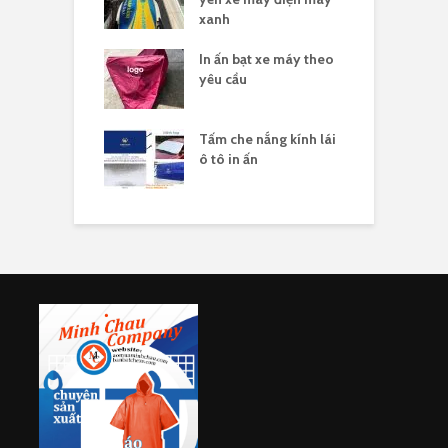
xanh
he nắng yên xe
In ấn bạt xe máy theo
G
n logo
yêu cầu
x
sản xuất tấm che
Tấm che nắng kính lái
S
ên xe máy in
ô tô in ấn
h