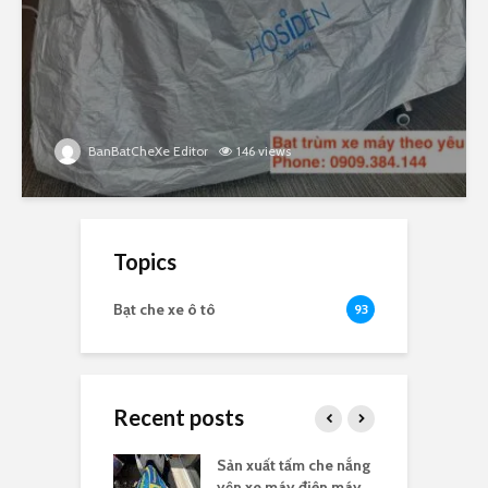
BanBatCheXe Editor
146 views
Topics
Bạt che xe ô tô
93
Recent posts
e nắng yên xe
Sản xuất tấm che nắng
B
n logo
yên xe máy điện máy
t