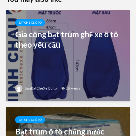
BẠT CHE XE Ô TÔ
Gia công bạt trùm ghế xe ô tô
theo yêu cầu
BanBatCheXe Editor
28 views
BẠT CHE XE Ô TÔ
Bạt trùm ô tô chống nước