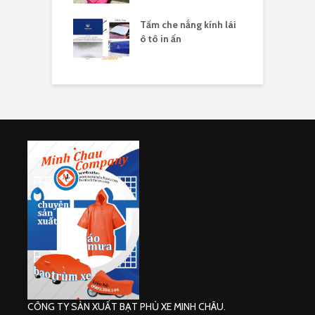
sản xuất tấm che
Tấm che nắng kính lái
S
ên xe máy in
ô tô in ấn
h
CÔNG TY SẢN XUẤT BẠT PHỦ XE MINH CHÂU.